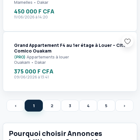
Mamelles • Dakar
450 000 F CFA
11/06/2026 à 14:20
1
Grand Appartement F4 au 1er étage à Louer – Cité
Comico Ouakam
(PRO)
Appartements à louer
Ouakam • Dakar
375 000 F CFA
09/06/2026 à 13:41
<
1
2
3
4
5
>
Pourquoi choisir Annonces