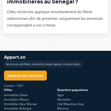
immobilières au Senegal ?
Cette recherche applique simultanement les filtres
selectionnes afin de presenter uniquement les annonces
correspondant a vos criteres.
Appart.sn
Annonces vérifiées, recherche locale rapide, contact direct.
Déposer une annonce
Contact
·
CGU
Villes
Quartiers populaires
Immobilier Dakar
Ngor
Immobilier Mbour
Mamelles
Immobilier Keur Massar
Cité Mbackiou Faye
Immobilier Rufisque
Mermoz